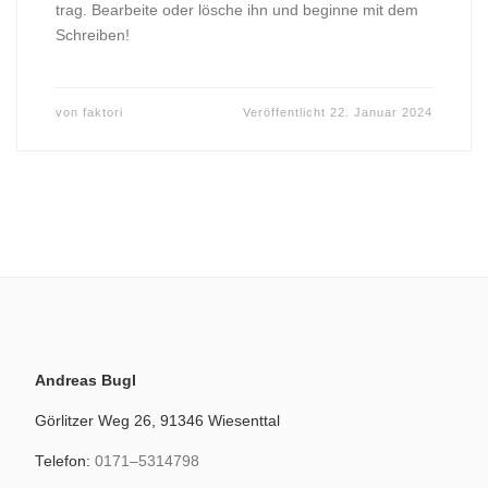
trag. Bear­bei­te oder lösche ihn und begin­ne mit dem
Schrei­ben!
von
faktori
Veröffentlicht
22. Januar 2024
Andre­as Bugl
Gör­lit­zer Weg 26, 91346 Wie­sent­tal
Tele­fon:
0171–5314798