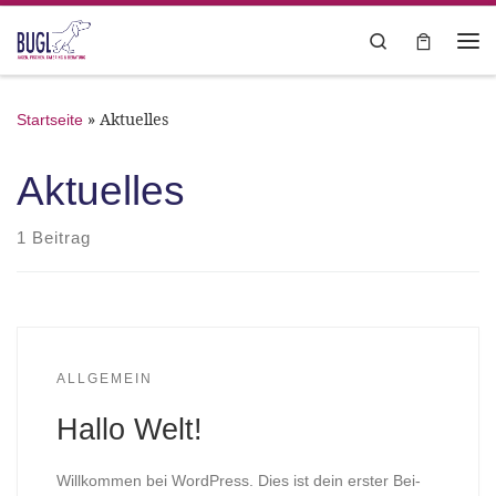
Zum Inhalt springen
Search
Me
»
Aktuelles
Startseite
Aktuelles
1 Beitrag
ALLGEMEIN
Hallo Welt!
Will­kom­men bei Word­Press. Dies ist dein ers­ter Bei­