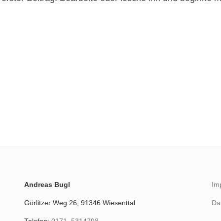
Andre­as Bugl
Im
Gör­lit­zer Weg 26, 91346 Wie­sent­tal
Dat